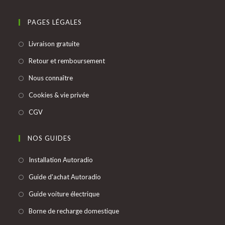
un
dans
onglet
nouvel
un
PAGES LÉGALES
onglet
nouvel
S’ouvre
Livraison gratuite
onglet
dans
S’ouvre
Retour et remboursement
un
dans
S’ouvre
Nous connaître
nouvel
un
dans
onglet
S’ouvre
Cookies & vie privée
nouvel
un
dans
onglet
S’ouvre
CGV
nouvel
un
dans
onglet
nouvel
un
NOS GUIDES
onglet
nouvel
S’ouvre
Installation Autoradio
onglet
dans
S’ouvre
Guide d'achat Autoradio
un
dans
S’ouvre
Guide voiture électrique
nouvel
un
dans
onglet
S’ouvre
Borne de recharge domestique
nouvel
un
dans
onglet