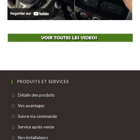
PRODUITS ET SERVICES
S’ouvre
Détails des produits
dans
S’ouvre
Vos avantages
un
dans
S’ouvre
Suivre ma commande
nouvel
un
dans
onglet
S’ouvre
Service après-vente
nouvel
un
dans
onglet
S’ouvre
Nos installateurs
nouvel