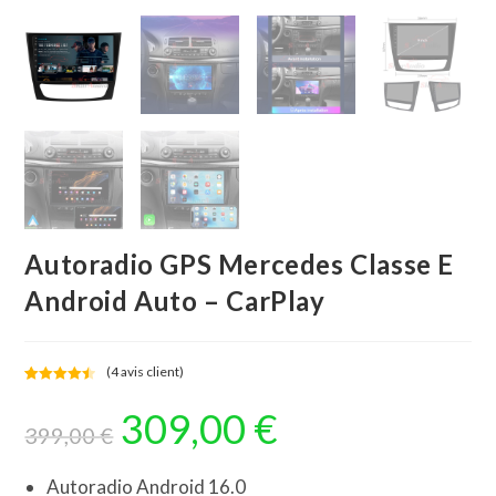
Autoradio GPS Mercedes Classe E
Android Auto – CarPlay
(
4
avis client)
Noté
4
4.50
309,00
€
Le
Le
sur 5
prix
prix
399,00
€
basé sur
initial
actuel
notations
était :
est :
399,00 €.
309,00 €.
client
Autoradio Android 16.0