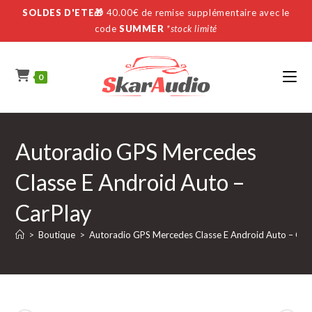
Skip
SOLDES D'ETE🎁
40.00€ de remise supplémentaire avec le
to
code
SUMMER
*stock limité
content
0
Autoradio GPS Mercedes
Classe E Android Auto –
CarPlay
>
Boutique
>
Autoradio GPS Mercedes Classe E Android Auto – Car