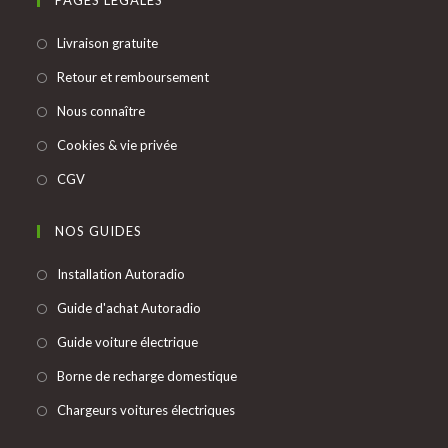
PAGES LÉGALES
onglet
nouvel
S’ouvre
Livraison gratuite
onglet
dans
S’ouvre
Retour et remboursement
un
dans
S’ouvre
Nous connaître
nouvel
un
dans
onglet
S’ouvre
Cookies & vie privée
nouvel
un
dans
onglet
S’ouvre
CGV
nouvel
un
dans
onglet
nouvel
un
NOS GUIDES
onglet
nouvel
S’ouvre
Installation Autoradio
onglet
dans
S’ouvre
Guide d'achat Autoradio
un
dans
S’ouvre
Guide voiture électrique
nouvel
un
dans
onglet
S’ouvre
Borne de recharge domestique
nouvel
un
dans
onglet
S’ouvre
Chargeurs voitures électriques
nouvel
un
dans
onglet
nouvel