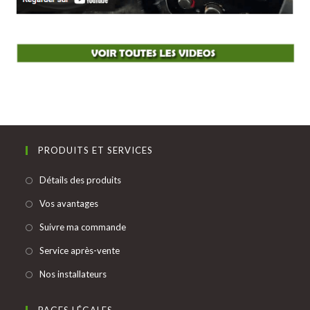
PRODUITS ET SERVICES
S’ouvre
Détails des produits
dans
S’ouvre
Vos avantages
un
dans
S’ouvre
Suivre ma commande
nouvel
un
dans
onglet
S’ouvre
Service après-vente
nouvel
un
dans
onglet
S’ouvre
Nos installateurs
nouvel
un
dans
onglet
nouvel
un