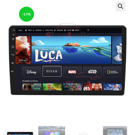
-15%
🔍