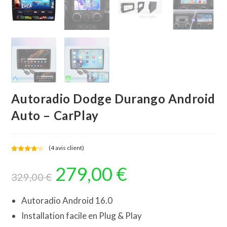
Autoradio Dodge Durango Android
Auto – CarPlay
(
4
avis client)
Noté
4
4.25
279,00
€
Le
Le
sur 5
prix
prix
329,00
€
basé
initial
actuel
sur
était :
est :
329,00 €.
279,00 €.
notations
Autoradio Android 16.0
client
Installation facile en Plug & Play