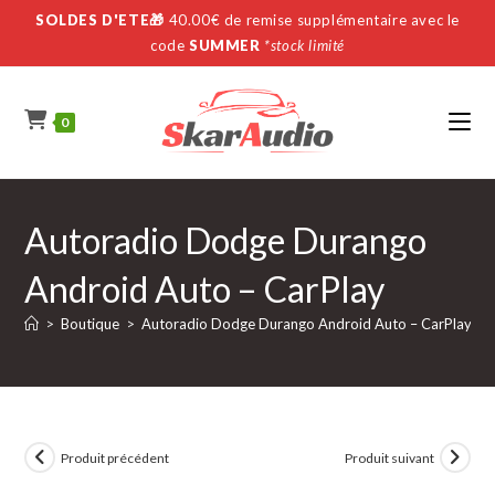
Skip
SOLDES D'ETE🎁
40.00€ de remise supplémentaire avec le
to
code
SUMMER
*stock limité
content
0
Autoradio Dodge Durango
Android Auto – CarPlay
>
Boutique
>
Autoradio Dodge Durango Android Auto – CarPlay
Produit précédent
Produit suivant