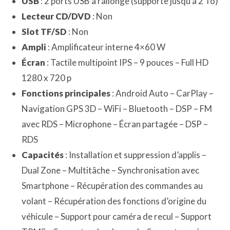
USB
: 2 ports USB à rallonge (supporte jusqu’à 2 To)
Lecteur CD/DVD
: Non
Slot TF/SD
: Non
Ampli
: Amplificateur interne 4×60 W
Écran
: Tactile multipoint IPS – 9 pouces – Full HD
1280 x 720 p
Fonctions principales
: Android Auto – CarPlay –
Navigation GPS 3D – WiFi – Bluetooth – DSP – FM
avec RDS – Microphone – Écran partagée – DSP –
RDS
Capacités
: Installation et suppression d’applis –
Dual Zone – Multitâche – Synchronisation avec
Smartphone – Récupération des commandes au
volant – Récupération des fonctions d’origine du
véhicule – Support pour caméra de recul – Support