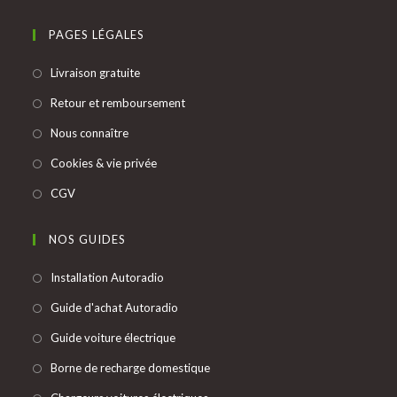
dans
onglet
nouvel
un
PAGES LÉGALES
onglet
nouvel
S’ouvre
Livraison gratuite
onglet
dans
S’ouvre
Retour et remboursement
un
dans
S’ouvre
Nous connaître
nouvel
un
dans
onglet
S’ouvre
Cookies & vie privée
nouvel
un
dans
onglet
S’ouvre
CGV
nouvel
un
dans
onglet
nouvel
un
NOS GUIDES
onglet
nouvel
S’ouvre
Installation Autoradio
onglet
dans
S’ouvre
Guide d'achat Autoradio
un
dans
S’ouvre
Guide voiture électrique
nouvel
un
dans
onglet
S’ouvre
Borne de recharge domestique
nouvel
un
dans
onglet
S’ouvre