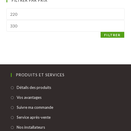
FILTRER PAR PRIX
Prix
min
Prix
max
FILTRER
PRODUITS ET SERVICES
S’ouvre
Détails des produits
dans
S’ouvre
Vos avantages
un
dans
S’ouvre
Suivre ma commande
nouvel
un
dans
onglet
S’ouvre
Service après-vente
nouvel
un
dans
onglet
S’ouvre
Nos installateurs
nouvel
un