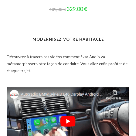
Le
Le
329,00
€
409,00
€
prix
prix
initial
actuel
était :
est :
409,00 €.
329,00 €.
MODERNISEZ VOTRE HABITACLE
Découvrez à travers ces vidéos comment Skar Audio va
métamorphoser votre façon de conduire. Vous allez enfin profiter de
chaque trajet.