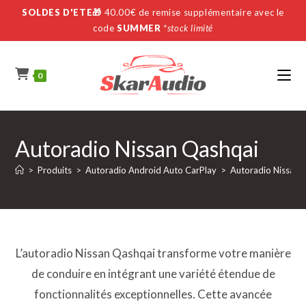
Skip
SOLDES D'ETE🎁
40.00€ de remise supplémentaire avec le
to
code
SUMMER
*stock limité
content
0
Autoradio Nissan Qashqai
>
Produits
>
Autoradio Android Auto CarPlay
>
Autoradio Nissan
L’autoradio Nissan Qashqai transforme votre manière
de conduire en intégrant une variété étendue de
fonctionnalités exceptionnelles. Cette avancée